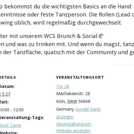
 bekommst du die wichtigsten Basics an die Hand: 
enntnisse oder feste Tanzperson. Die Rollen (Lead o
wing üblich, wird regelmäßig durchgewechselt.
iter mit unserem WCS Brunch & Social.🥐
en und was zu trinken mit. Und wenn du magst, tanz 
en der Tanzfläche, quatsch mit der Community und 
DETAILS
VERANSTALTUNGSORT
Datum:
Tor 28
Machabäerstr. 28
1.5.27
Köln
,
NRW
50668
Zeit:
Germany
Google Karte
10:00 - 12:00
anzeigen
Veranstaltung-Tags:
Veranstaltungsort-
Boot Camp
Website anzeigen
Website: