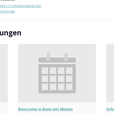
https://cologneswingconn
ection.de/
tungen
Bootcamp in Bonn mit Miriam
Sch