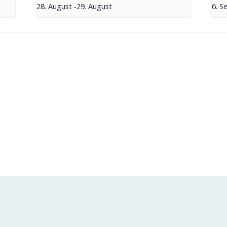
28. August
-
29. August
6. S