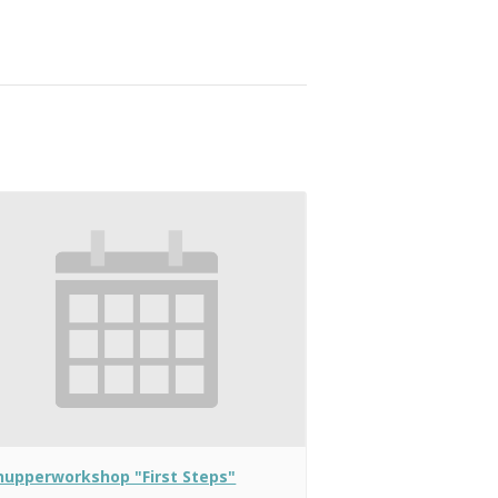
nupperworkshop "First Steps"