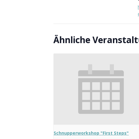
Ähnliche Veranstal
Schnupperworkshop "First Steps"