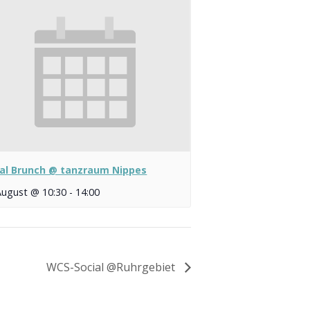
ial Brunch @ tanzraum Nippes
August @ 10:30
-
14:00
WCS-Social @Ruhrgebiet