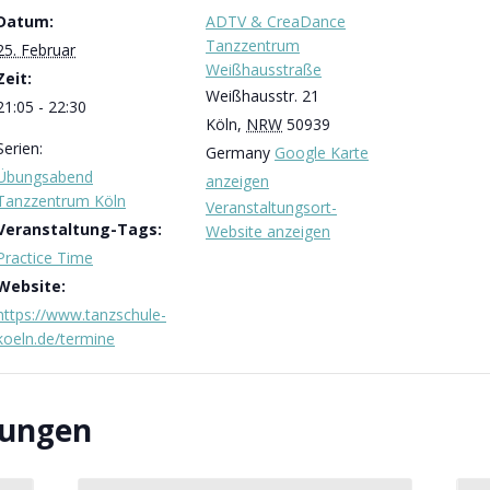
Datum:
ADTV & CreaDance
Tanzzentrum
25. Februar
Weißhausstraße
Zeit:
Weißhausstr. 21
21:05 - 22:30
Köln
,
NRW
50939
Serien:
Germany
Google Karte
Übungsabend
anzeigen
Tanzzentrum Köln
Veranstaltungsort-
Veranstaltung-Tags:
Website anzeigen
Practice Time
Website:
https://www.tanzschule-
koeln.de/termine
tungen