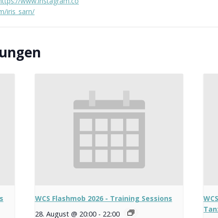
https://www.instagram.co
m/iris_sarn/
tungen
s
WCS Flashmob 2026 - Training Sessions
WCS
Tan
28. August @ 20:00
-
22:00