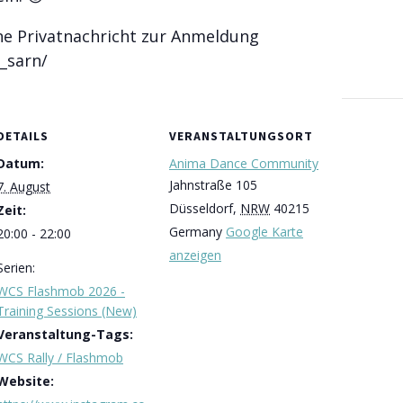
ine Privatnachricht zur Anmeldung
_sarn/
DETAILS
VERANSTALTUNGSORT
Datum:
Anima Dance Community
Jahnstraße 105
7. August
Düsseldorf
,
NRW
40215
Zeit:
Germany
Google Karte
20:00 - 22:00
anzeigen
Serien:
WCS Flashmob 2026 -
Training Sessions (New)
Veranstaltung-Tags:
WCS Rally / Flashmob
Website: