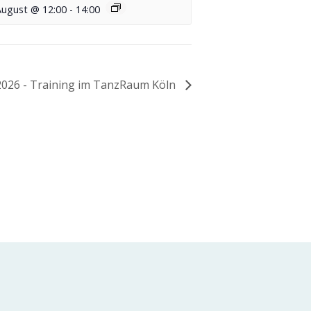
August @ 12:00
-
14:00
026 - Training im TanzRaum Köln