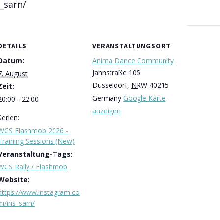
_sarn/
DETAILS
VERANSTALTUNGSORT
Datum:
Anima Dance Community
Jahnstraße 105
7. August
Düsseldorf
,
NRW
40215
Zeit:
Germany
Google Karte
20:00 - 22:00
anzeigen
Serien:
WCS Flashmob 2026 -
Training Sessions (New)
Veranstaltung-Tags:
WCS Rally / Flashmob
Website:
https://www.instagram.co
m/iris_sarn/