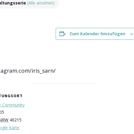
altungsserie
(Alle ansehen)
Zum Kalender hinzufügen
tagram.com/iris_sarn/
LTUNGSORT
e Community
05
NRW
40215
ogle Karte