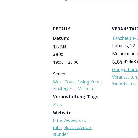
DETAILS
VERANSTA
Datum:
Tanzhaus M
Löhberg 22
11. Mai
Mülheim an 
Zeit:
NRW
45468
19:00 - 20:00
Google Kart
Serien:
Veranstaltun
West Coast Swing Kurs |
Website anz
Einsteiger | Mülheim
Veranstaltung-Tags:
Kurs
Website:
https://www.wcs-
ruhrgebiet.de/erste-
stunde/