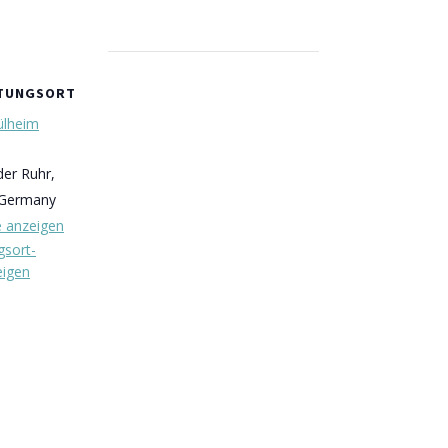
LTUNGSORT
ülheim
der Ruhr
,
Germany
e anzeigen
gsort-
eigen