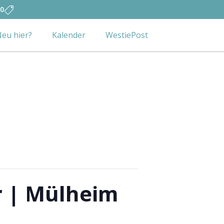
0
eu hier?
Kalender
WestiePost
r | Mülheim