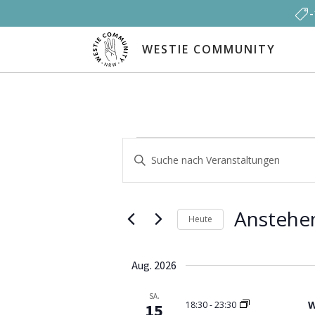
WESTIE COMMUNITY
Veranstaltungen
Veranstaltungen
Bitte
Schlüsselwort
Suche
eingeben.
Suche
Anstehe
und
Heute
nach
Datum
Veranstaltungen
Ansichten,
auswählen.
Schlüsselwort.
Aug. 2026
Navigation
SA.
W
18:30
-
23:30
15