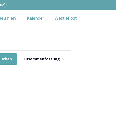
0
eu hier?
Kalender
WestiePost
Veranstaltung
suchen
Zusammenfassung
Ansichten-
Navigation