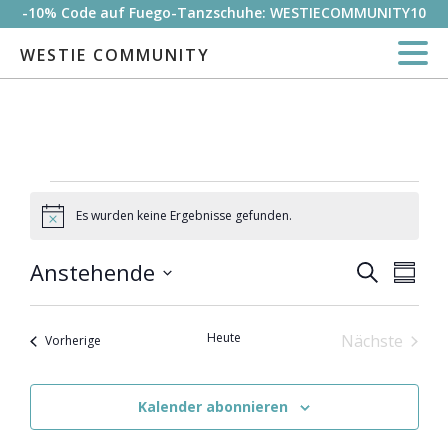
-10% Code auf Fuego-Tanzschuhe: WESTIECOMMUNITY10
WESTIE COMMUNITY
Veranstaltungen
Es wurden keine Ergebnisse gefunden.
Hinweis
Anstehende
Vera
Veranst
Suche
Zusam
Datum
Ansi
Suche
auswählen.
Heute
Nächste
Veranstaltungen
Vorherige
Navi
Veranstal
und
Kalender abonnieren
Ansicht