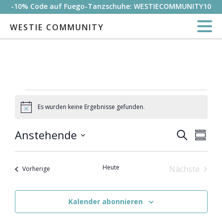
-10% Code auf Fuego-Tanzschuhe: WESTIECOMMUNITY10
WESTIE COMMUNITY
Veranstaltungen
Es wurden keine Ergebnisse gefunden.
Hinweis
Anstehende
Vera
Veranst
Suche
Zusam
Datum
Ansi
Suche
auswählen.
Heute
Nächste
Veranstaltungen
Vorherige
Navi
Veranstal
und
Kalender abonnieren
Ansicht