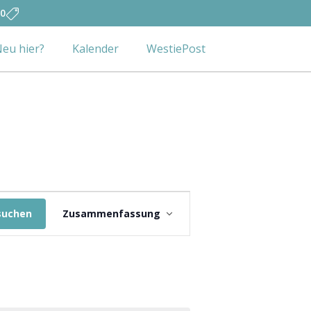
0
eu hier?
Kalender
WestiePost
Veranstaltung
suchen
Zusammenfassung
Ansichten-
Navigation