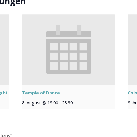
tungen
ight
Temple of Dance
Col
8. August @ 19:00
-
23:30
9. A
teps"