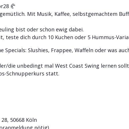
r28 🥐
 gemütlich. Mit Musik, Kaffee, selbstgemachtem Buf
euling bist oder schon ewig dabei.
mit, teste dich durch 10 Kuchen oder 5 Hummus-Vari
ne Specials: Slushies, Frappee, Waffeln oder was au
er/die unbedingt mal West Coast Swing lernen sollt
eps-Schnupperkurs statt.
 28, 50668 Köln
Voranmeldung nötig)