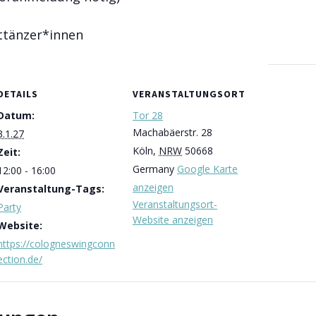
httänzer*innen
DETAILS
VERANSTALTUNGSORT
Datum:
Tor 28
Machabäerstr. 28
3.1.27
Köln
,
NRW
50668
Zeit:
Germany
Google Karte
12:00 - 16:00
anzeigen
Veranstaltung-Tags:
Veranstaltungsort-
Party
Website anzeigen
Website:
https://cologneswingconn
ection.de/