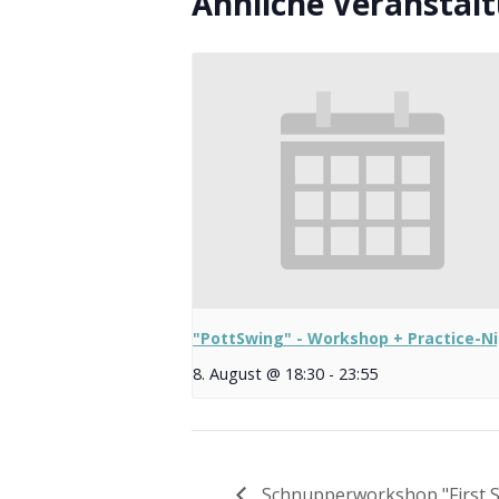
Ähnliche Veranstal
"PottSwing" - Workshop + Practice-N
8. August @ 18:30
-
23:55
Schnupperworkshop "First S