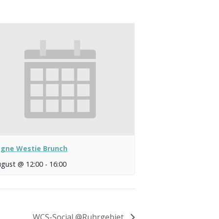
ogne Westie Brunch
ugust @ 12:00
-
16:00
WCS-Social @Ruhrgebiet