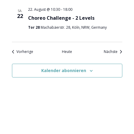
22. August @ 10:30
-
18:00
SA.
22
Choreo Challenge - 2 Levels
Tor 28
Machabäerstr. 28, Köln, NRW, Germany
Veranstaltungen
Veranstal
Vorherige
Heute
Nächste
Kalender abonnieren