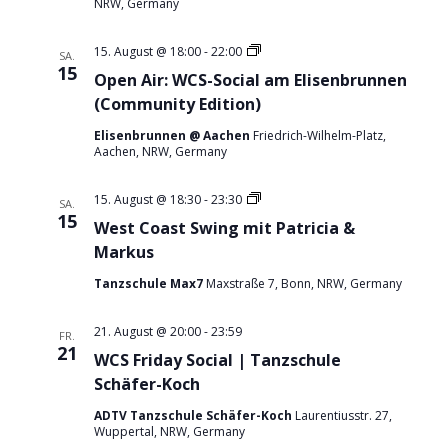
NRW, Germany
Navigation
Open
15. August @ 18:00
-
22:00
SA.
Air:
15
Open Air: WCS-Social am Elisenbrunnen
WCS
am
(Community Edition)
Elisenbrunnen
(Community
Elisenbrunnen @ Aachen
Friedrich-Wilhelm-Platz,
Edition)
Aachen, NRW, Germany
𝐖𝐞𝐬𝐭
15. August @ 18:30
-
23:30
SA.
𝐂𝐨𝐚𝐬𝐭
15
West Coast Swing mit Patricia &
𝐒𝐰𝐢𝐧𝐠
mit
Markus
Patricia
&
Tanzschule Max7
Maxstraße 7, Bonn, NRW, Germany
Markus
21. August @ 20:00
-
23:59
FR.
21
WCS Friday Social | Tanzschule
Schäfer-Koch
ADTV Tanzschule Schäfer-Koch
Laurentiusstr. 27,
Wuppertal, NRW, Germany