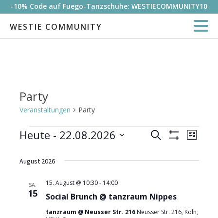
-10% Code auf Fuego-Tanzschuhe: WESTIECOMMUNITY10
WESTIE COMMUNITY
Party
Veranstaltungen
Party
Veranstaltungen
Heute
 - 
22.08.2026
Veran
Veranstalt
Suche
Liste
Filter
Datum
Ansic
Anzeigen
Suche
wählen.
August 2026
Navig
und
15. August @ 10:30
-
14:00
SA.
15
Social Brunch @ tanzraum Nippes
Ansichten,
tanzraum @ Neusser Str. 216
Neusser Str. 216, Köln,