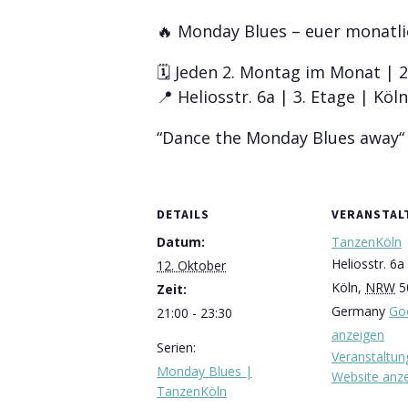
🔥 Monday Blues – euer monatlic
🗓️ Jeden 2. Montag im Monat | 2
📍 Heliosstr. 6a | 3. Etage | Köl
“Dance the Monday Blues away“
DETAILS
VERANSTA
Datum:
TanzenKöln
Heliosstr. 6a
12. Oktober
Köln
,
NRW
5
Zeit:
Germany
Go
21:00 - 23:30
anzeigen
Serien:
Veranstaltun
Monday Blues |
Website anz
TanzenKöln