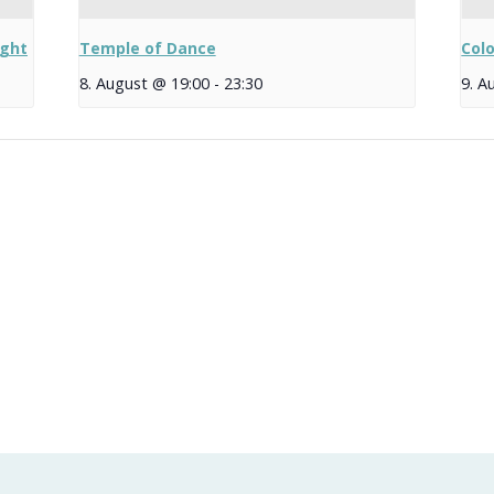
ight
Temple of Dance
Col
8. August @ 19:00
-
23:30
9. A