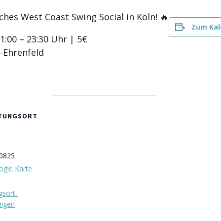
hes West Coast Swing Social in Köln! 🔥
Zum Kal
1:00 – 23:30 Uhr | 5€
n-Ehrenfeld
LTUNGSORT
0825
ogle Karte
gsort-
eigen