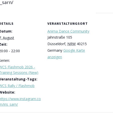
_sarn/
DETAILS
VERANSTALTUNGSORT
Datum:
Anima Dance Community
Jahnstraße 105
7. August
Düsseldorf
,
NRW
40215
Zeit:
Germany
Google Karte
20:00 - 22:00
anzeigen
Serien:
WCS Flashmob 2026 -
Training Sessions (New)
Veranstaltung-Tags:
WCS Rally / Flashmob
Website:
https://www.instagram.co
m/iris_sarn/