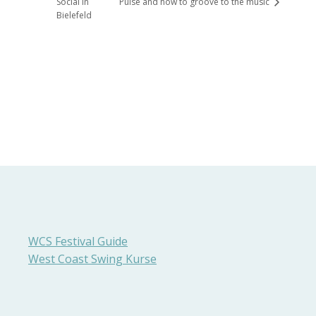
Social in
Pulse and how to groove to the music
Bielefeld
WCS Festival Guide
West Coast Swing Kurse