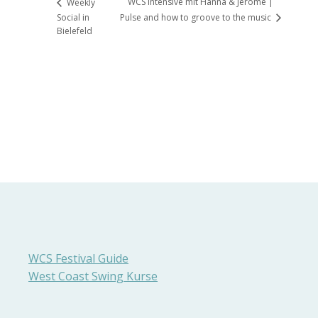
WCS Intensive mit Hanna & Jérôme |
Weekly
Social in
Pulse and how to groove to the music
Bielefeld
WCS Festival Guide
West Coast Swing Kurse