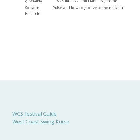
WCS Intensive mit Hanna & Jérôme |
Weekly
Social in
Pulse and how to groove to the music
Bielefeld
WCS Festival Guide
West Coast Swing Kurse