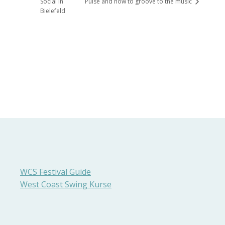
Social in
Pulse and how to groove to the music
Bielefeld
WCS Festival Guide
West Coast Swing Kurse