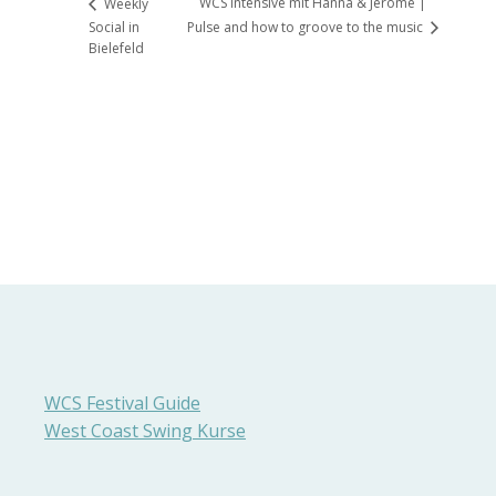
WCS Intensive mit Hanna & Jérôme |
Weekly
Social in
Pulse and how to groove to the music
Bielefeld
WCS Festival Guide
West Coast Swing Kurse