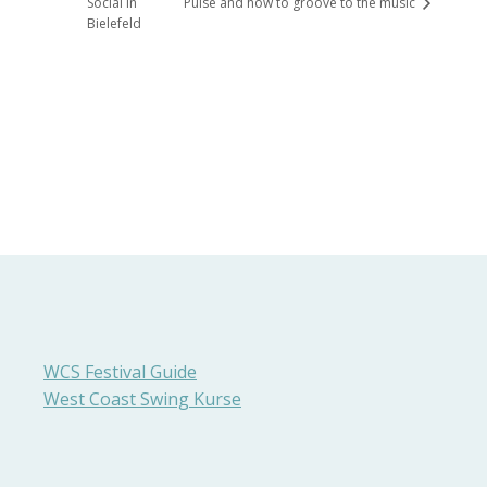
Social in
Pulse and how to groove to the music
Bielefeld
WCS Festival Guide
West Coast Swing Kurse