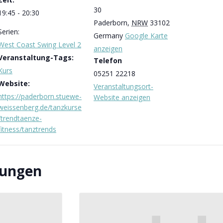
30
19:45 - 20:30
Paderborn
,
NRW
33102
Serien:
Germany
Google Karte
West Coast Swing Level 2
anzeigen
Veranstaltung-Tags:
Telefon
Kurs
05251 22218
Website:
Veranstaltungsort-
https://paderborn.stuewe-
Website anzeigen
weissenberg.de/tanzkurse
/trendtaenze-
fitness/tanztrends
tungen