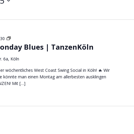
25
Monday
:30
onday Blues | TanzenKöln
Blues
|
TanzenKöln
r. 6a, Köln
r wöchentliches West Coast Swing Social in Köln! 🔥 Wir
ie könnte man einen Montag am allerbesten ausklingen
NZEN! Mit […]