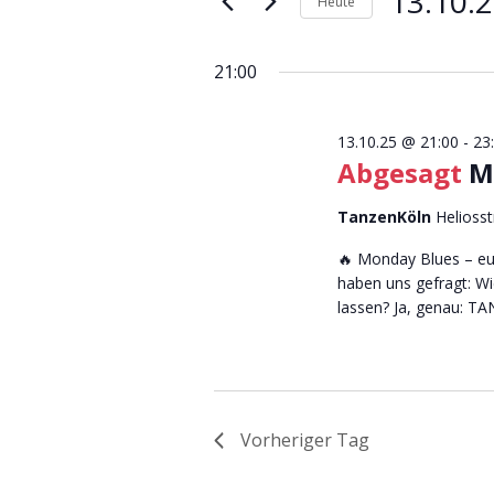
13.10.
Schlüsselwort.
Heute
Eingabefelder
Datum
Navigation
wird
wählen.
21:00
die
Liste
der
13.10.25 @ 21:00
-
23
Veranstaltungen
Abgesagt
M
mit
den
TanzenKöln
Heliosst
gefilterten
🔥 Monday Blues – eue
Ergebnissen
haben uns gefragt: W
aktualisieren
lassen? Ja, genau: TA
Vorheriger Tag