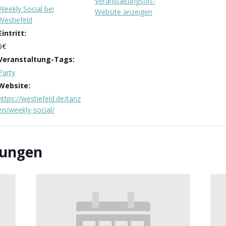
Veranstaltungsort-
Weekly Social bei
Website anzeigen
Westiefeld
Eintritt:
5€
Veranstaltung-Tags:
Party
Website:
https://westiefeld.de/tanz
en/weekly-social/
tungen