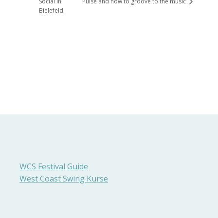
Social in
Pulse and how to groove to the music
Bielefeld
WCS Festival Guide
West Coast Swing Kurse