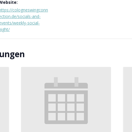
Website:
https://cologneswingconn
ection.de/socials-and-
events/weekly-social-
night/
tungen