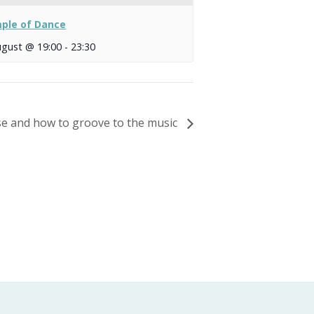
ple of Dance
ugust @ 19:00
-
23:30
se and how to groove to the music