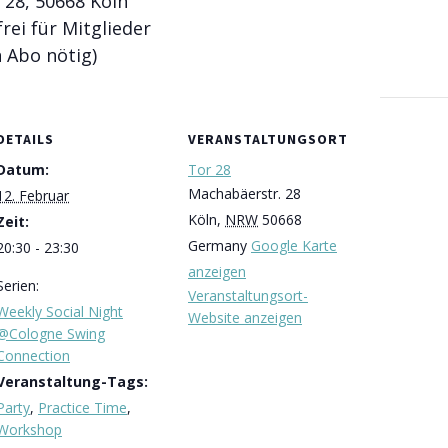
 28, 50668 Köln
frei für Mitglieder
n Abo nötig)
DETAILS
VERANSTALTUNGSORT
Datum:
Tor 28
Machabäerstr. 28
12. Februar
Köln
,
NRW
50668
Zeit:
Germany
Google Karte
20:30 - 23:30
anzeigen
Serien:
Veranstaltungsort-
Weekly Social Night
Website anzeigen
@Cologne Swing
Connection
Veranstaltung-Tags:
Party
,
Practice Time
,
Workshop