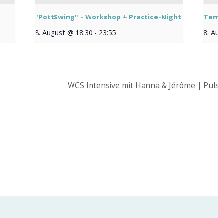
"PottSwing" - Workshop + Practice-Night
Tem
8. August @ 18:30
-
23:55
8. A
WCS Intensive mit Hanna & Jérôme | Pul