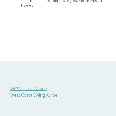
Social in
Pulse and how to groove to the music
Bielefeld
WCS Festival Guide
West Coast Swing Kurse