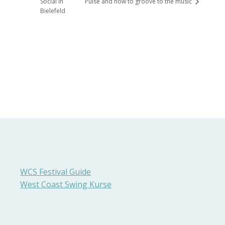
Social in
Pulse and how to groove to the music
Bielefeld
WCS Festival Guide
West Coast Swing Kurse