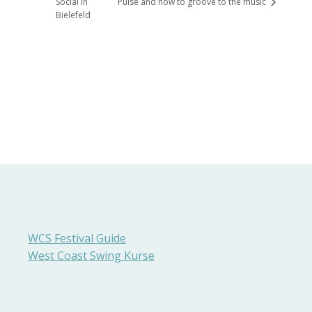
Social in
Pulse and how to groove to the music
Bielefeld
WCS Festival Guide
West Coast Swing Kurse