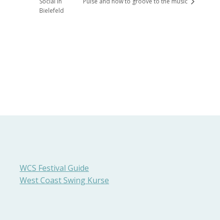
Social in
Pulse and how to groove to the music
Bielefeld
WCS Festival Guide
West Coast Swing Kurse