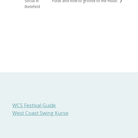
Social in
Pulse and how to groove to the music
Bielefeld
WCS Festival Guide
West Coast Swing Kurse