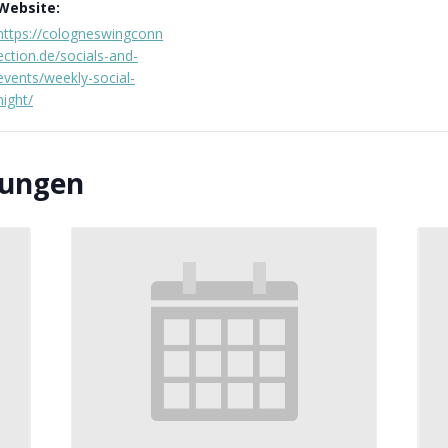
Website:
https://cologneswingconn
ection.de/socials-and-
events/weekly-social-
night/
tungen