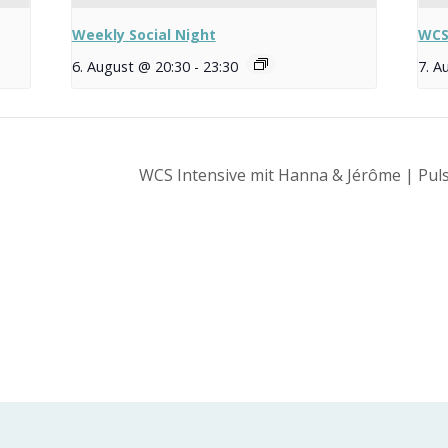
Weekly Social Night
WCS
6. August @ 20:30
-
23:30
7. A
WCS Intensive mit Hanna & Jérôme | Pul