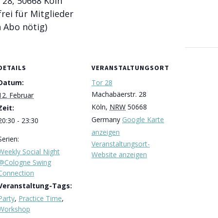
 28, 50668 Köln
frei für Mitglieder
n Abo nötig)
DETAILS
VERANSTALTUNGSORT
Datum:
Tor 28
Machabäerstr. 28
12. Februar
Köln
,
NRW
50668
Zeit:
Germany
Google Karte
20:30 - 23:30
anzeigen
Serien:
Veranstaltungsort-
Weekly Social Night
Website anzeigen
@Cologne Swing
Connection
Veranstaltung-Tags:
Party
,
Practice Time
,
Workshop