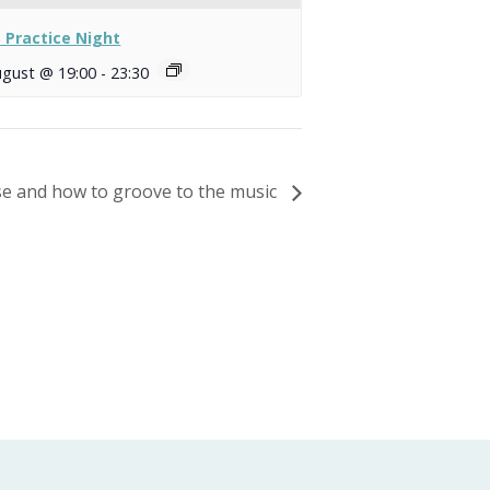
 Practice Night
ugust @ 19:00
-
23:30
se and how to groove to the music