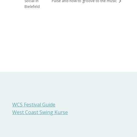
Social in
Pulse and how to groove to the music
Bielefeld
WCS Festival Guide
West Coast Swing Kurse