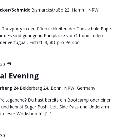
icker/Schmidt
Bismarckstraße 22, Hamm, NRW,
-Tanzparty in den Räumlichkeiten der Tanzschule Pape-
m. Es sind genügend Parkplätze vor Ort und in den
er verfügbar. Eintritt: 3,50€ pro Person
Weekly
:30
Social
al Evening
Evening
in
rberg 24
Belderberg 24, Bonn, NRW, Germany
Bonn
 Freitagabend? Du hast bereits ein Bootcamp oder einen
 und kennst Sugar Push, Left Side Pass und Underarm
st dieser Workshop für […]
:30