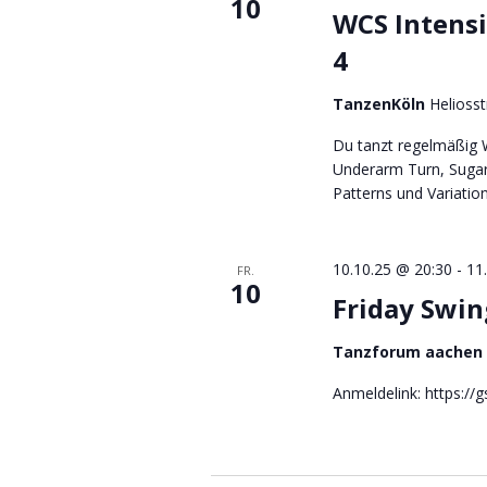
10
WCS Intensi
4
TanzenKöln
Helioss
Du tanzt regelmäßig W
Underarm Turn, Sugar
Patterns und Variation
10.10.25 @ 20:30
-
11
FR.
10
Friday Swi
Tanzforum aachen
Anmeldelink: https:/