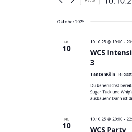
10.10.
Schlüsselwort.
Heute
Eingabefelder
Datum
Navigation
wird
wählen.
die
Oktober 2025
Liste
der
10.10.25 @ 19:00
-
20
Veranstaltungen
FR.
10
mit
WCS Intensi
den
3
gefilterten
Ergebnissen
TanzenKöln
Helioss
aktualisieren
Du beherrschst bereit
Sugar Tuck und Whip)
ausbauen? Dann ist d
10.10.25 @ 20:00
-
22
FR.
10
WCS Party