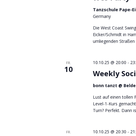
Tanzschule Pape-E
Germany
Die West Coast Swing
Eicker/Schmidt in Ham
umliegenden Straßen d
10.10.25 @ 20:00
-
23
FR.
10
Weekly Soci
bonn tanzt @ Belde
Lust auf einen tollen
Level-1-Kurs gemacht
Turn? Perfekt. Dann i
10.10.25 @ 20:30
-
21
FR.