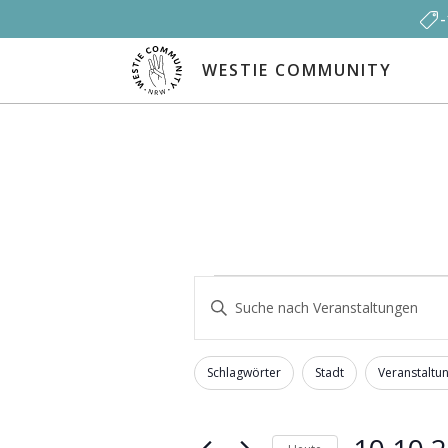
WESTIE COMMUNITY
Veranstaltungen
Veranstaltungen
Bitte
Schlüsselwort
Suche
eingeben.
Filter
Das
Suche
Schlagwörter
Stadt
Veranstaltu
und
Ändern
nach
der
Veranstaltungen
Ansichten,
Formular-