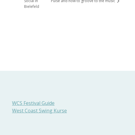
Social in
Pulse and how to groove to the music
Bielefeld
WCS Festival Guide
West Coast Swing Kurse